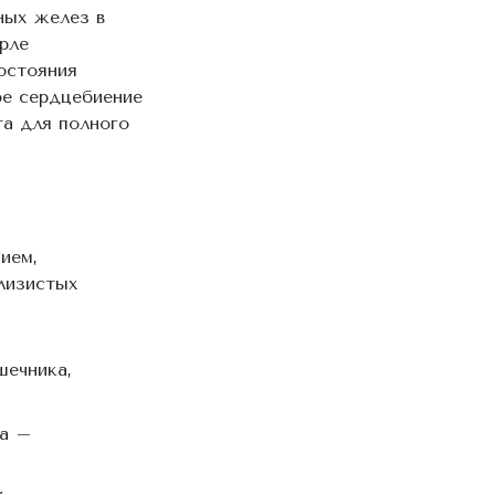
ных желез в
рле
остояния
ое сердцебиение
та для полного
ием,
слизистых
шечника,
ка –