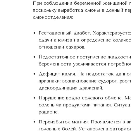
При соблюдении беременной женщиной пр
поскольку выработка слюны в данный пе
слюноотделения:
Гестационный диабет. Характеризуется
сдачи анализа на определение количес
отношении сахаров.
Недостаточное поступление жидкости
беременности увеличивается потребнос
Дефицит калия. На недостаток данно
признаки: возникновение судорог, рво
дискоординация движений.
Нарушение водно-солевого обмена. М
солеными продуктами питания. Ситуаци
рационе.
Переизбыток магния. Проявляется в ви
головных болей. Установлена затормож