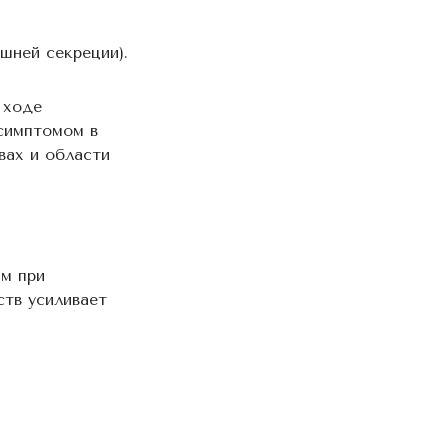
шней секреции).
 ходе
симптомом в
вах и области
м при
ств усиливает