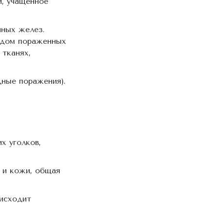
й, учащенное
нных желез.
зудом пораженных
тканях,
дные поражения).
х уголков,
 и кожи, общая
оисходит