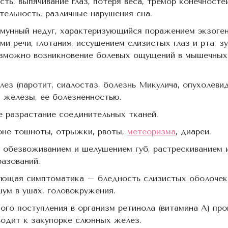
ь, выпячивание глаз, потеря веса, тремор конечносте
тельность, различные нарушения сна.
мунный недуг, характеризующийся поражением экзоге
и речи, глотания, иссушением слизистых глаз и рта, 
озможно возникновение болевых ощущений в мышечных 
ез (паротит, сиалостаз, болезнь Микулича, опухолеви
 железы, ее болезненностью.
 разрастание соединительных тканей.
оне тошноты, отрыжки, рвоты,
метеоризма
, диареи.
 обезвоживанием и шелушением губ, растрескиванием и
азований.
ющая симптоматика – бледность слизистых оболочек
ум в ушах, головокружения.
ого поступления в организм ретинола (витамина А) пр
водит к закупорке слюнных желез.