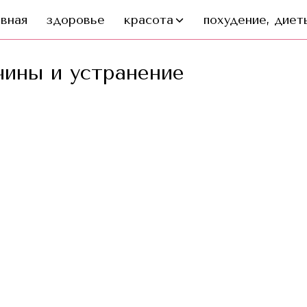
авная
здоровье
красота
похудение, диеты
чины и устранение