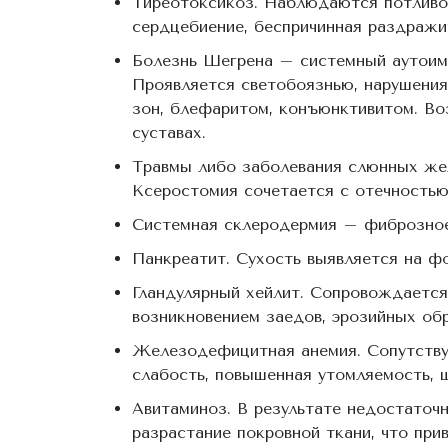
Тиреотоксикоз. Наблюдаются потливост
сердцебиение, беспричинная раздражи
Болезнь Шегрена – системный аутоим
Проявляется светобоязнью, нарушениям
зон, блефаритом, конъюнктивитом. В
суставах.
Травмы либо заболевания слюнных жел
Ксеростомия сочетается с отечностью
Системная склеродермия – фиброзное
Панкреатит. Сухость выявляется на ф
Гландулярный хейлит. Сопровождается
возникновением заедов, эрозийных обр
Железодефицитная анемия. Сопутству
слабость, повышенная утомляемость, ш
Авитаминоз. В результате недостаточн
разрастание покровной ткани, что при