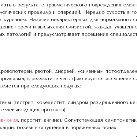
ать в результате травматического повреждения слюн
огических процедур и операций. Нередко сухость в го
 курением. Наличие нехарактерных для нормального с
ущение горечи и высыхания слизистой, жажда, учащенн
ных патологий и предусматривает посещение специалис
овопотерей, рвотой, диареей, усиленным потоотделен
рганизма, в результате чего фиксируется иссушение 
вляется при следующих недугах:
темы (гастрит, холецистит, синдром раздраженного ки
желчевыводящих протоков).
евмония
, паротит, ангина). Сопутствующая симптомати
кации, болевые ощущения в пораженных зонах.