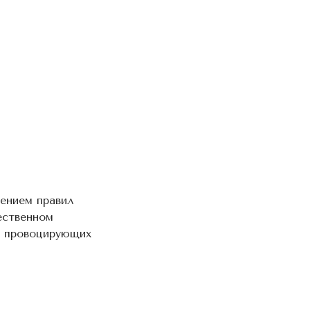
ением правил
ественном
е провоцирующих