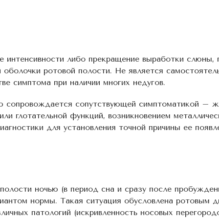
ие интенсивности либо прекращение выработки слюны,
 оболочки ротовой полости. Не является самостоятел
тве симптома при наличии многих недугов.
ую сопровождается сопутствующей симптоматикой – ж
 или глотательной функций, возникновением металличес
агностики для установления точной причины ее появл
олости ночью (в период сна и сразу после пробуждени
риантом нормы. Такая ситуация обусловлена ротовым д
личных патологий (искривленность носовых перегородо