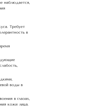
не наблюдается,
ния
уса. Требует
олерантность в
время
едующие
слабость,
дкими,
евой воды в
оения в глазах,
ния кожи лица.