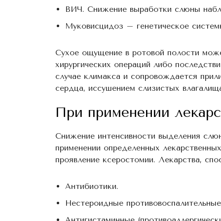
ВИЧ. Снижение выработки слюны набл
Муковисцидоз – генетическое системн
Сухое ощущение в ротовой полости може
хирургических операций либо последств
случае климакса и сопровождается прили
сердца, иссушением слизистых влагалища,
При применении лекарс
Снижение интенсивности выделения слю
применении определенных лекарственных
проявление ксеростомии. Лекарства, спо
Антибиотики.
Нестероидные противовоспалительные
Антигистаминные (противоаллергически