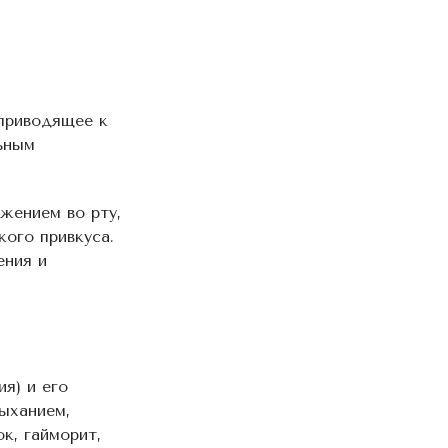
 приводящее к
ьным
жением во рту,
кого привкуса.
ения и
я) и его
ыханием,
к, гайморит,