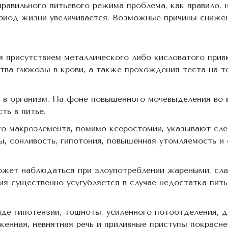
авильного питьевого режима проблема, как правило, 
риод жизни увеличивается. Возможные причины сниже
 присутствием металлического либо кисловатого привк
тва глюкозы в крови, а также прохождения теста на т
 в организм. На фоне повышенного мочевыделения во 
ть в питье.
го макроэлемента, помимо ксеростомии, указывают сл
ты, сонливость, гипотония, повышенная утомляемость и 
ожет наблюдаться при злоупотреблении жареными, сла
я существенно усугубляется в случае недостатка пить
де гипотензии, тошноты, усиленного потоотделения, дв
енная, невнятная речь и приливные приступы покрасне