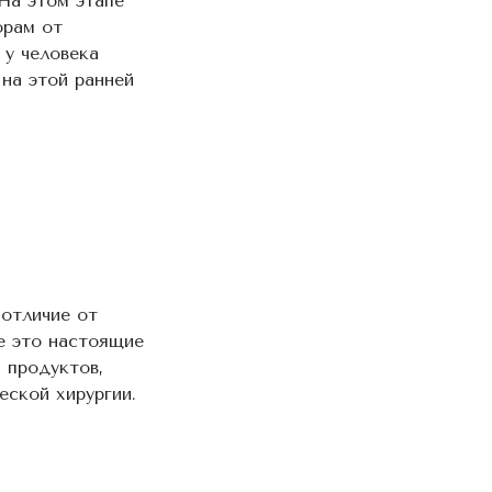
На этом этапе
орам от
 у человека
на этой ранней
отличие от
е это настоящие
 продуктов,
еской хирургии.