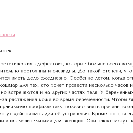
нности
тяжек
з эстетических «дефектов», которые больше всего вол
вительно постоянны и очевидны. До такой степени, что
ится иметь дело ежедневно. Особенно летом, когда эт
мар для тех, кто хочет провести несколько часов н
, но встречаются и на других частях тела. У беременн
з-за растяжения кожи во время беременности. Чтобы б
 правильную профилактику, полезно знать причины воз
огут действовать для её устранения. Кроме того, всег
ыми и исключительными для женщин. Они также могут п