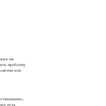
даже на
ить проблему
лагена или
ественными»,
нке есть