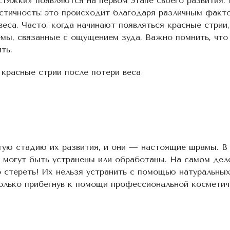
тяжки» появляются на первом этапе своего развития. 
астичность: это происходит благодаря различным факт
еса. Часто, когда начинают появляться красные стрии,
мы, связанные с ощущением зуда. Важно помнить, что 
ть.
 красные стрии после потери веса
ую стадию их развития, и они — настоящие шрамы. В 
е могут быть устранены или обработаны. На самом дел
стереть! Их нельзя устранить с помощью натуральных
олько прибегнув к помощи профессиональной косметич