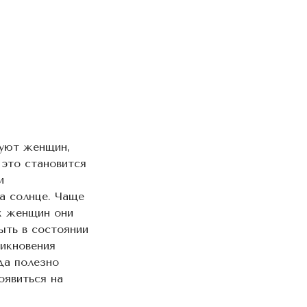
нуют женщин,
 это становится
и
а солнце. Чаще
ых женщин они
ыть в состоянии
никновения
да полезно
оявиться на