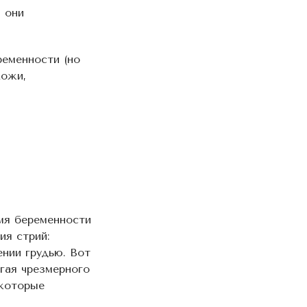
 они
ременности (но
кожи,
емя беременности
ия стрий:
ении грудью. Вот
гая чрезмерного
 которые