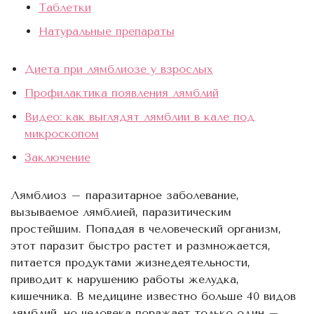
Таблетки
Натуральные препараты
Диета при лямблиозе у взрослых
Профилактика появления лямблий
Видео: как выглядят лямблии в кале под
микроскопом
Заключение
Лямблиоз – паразитарное заболевание,
вызываемое лямблией, паразитическим
простейшим. Попадая в человеческий организм,
этот паразит быстро растет и размножается,
питается продуктами жизнедеятельности,
приводит к нарушению работы желудка,
кишечника. В медицине известно больше 40 видов
лямблий, но человека поражает только один –